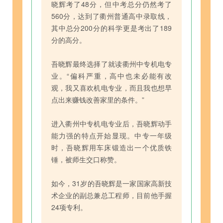
晓辉考了48分，但中考总分仍然考了
560分，达到了衢州普通高中录取线，
其中总分200分的科学更是考出了189
分的高分。
吾晓辉最终选择了就读衢州中专机电专
业。“偏科严重，高中也未必能有改
观，我又喜欢机电专业，而且我也想早
点出来赚钱改善家里的条件。”
进入衢州中专机电专业后，吾晓辉动手
能力强的特点开始显现。中专一年级
时，吾晓辉用车床锻造出一个优质铁
锤，被师生交口称赞。
如今，31岁的吾晓辉是一家国家高新技
术企业的副总兼总工程师，目前他手握
24项专利。