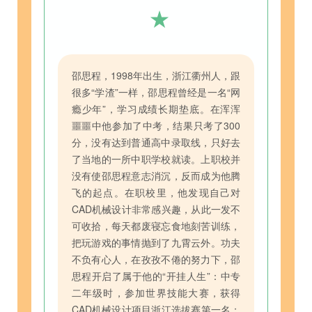
★
邵思程，1998年出生，浙江衢州人，跟
很多“学渣”一样，邵思程曾经是一名“网
瘾少年”，学习成绩长期垫底。在浑浑
噩噩中他参加了中考，结果只考了300
分，没有达到普通高中录取线，只好去
了当地的一所中职学校就读。上职校并
没有使邵思程意志消沉，反而成为他腾
飞的起点。在职校里，他发现自己对
CAD机械设计非常感兴趣，从此一发不
可收拾，每天都废寝忘食地刻苦训练，
把玩游戏的事情抛到了九霄云外。功夫
不负有心人，在孜孜不倦的努力下，邵
思程开启了属于他的“开挂人生”：中专
二年级时，参加世界技能大赛，获得
CAD机械设计项目浙江选拔赛第一名；